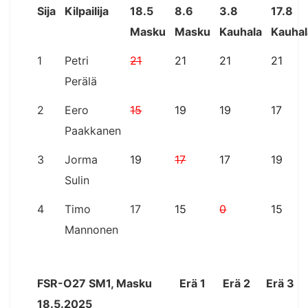
Sija
Kilpailija
18.5
8.6
3.8
17.8
Masku
Masku
Kauhala
Kauhal
1
Petri
21
21
21
21
Perälä
2
Eero
15
19
19
17
Paakkanen
3
Jorma
19
17
17
19
Sulin
4
Timo
17
15
0
15
Mannonen
FSR-O27 SM1, Masku
Erä 1
Erä 2
Erä 3
18.5.2025