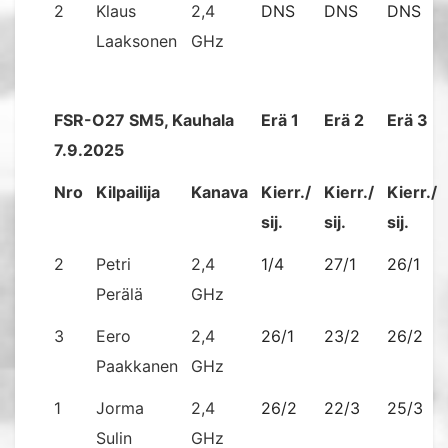
2
Klaus
2,4
DNS
DNS
DNS
Laaksonen
GHz
FSR-O27 SM5, Kauhala
Erä 1
Erä 2
Erä 3
7.9.2025
Nro
Kilpailija
Kanava
Kierr./
Kierr./
Kierr./
sij.
sij.
sij.
2
Petri
2,4
1/4
27/1
26/1
Perälä
GHz
3
Eero
2,4
26/1
23/2
26/2
Paakkanen
GHz
1
Jorma
2,4
26/2
22/3
25/3
Sulin
GHz