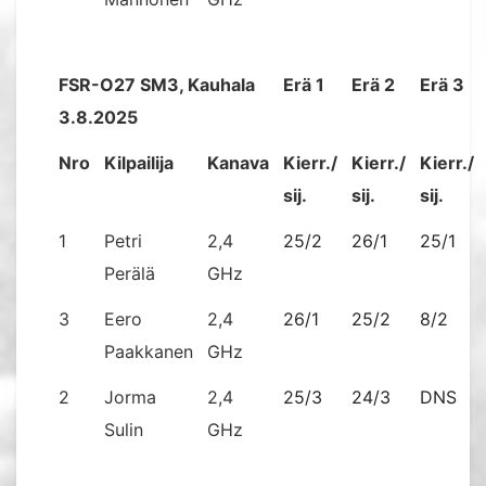
FSR-O27 SM3, Kauhala
Erä 1
Erä 2
Erä 3
3.8.2025
Nro
Kilpailija
Kanava
Kierr./
Kierr./
Kierr./
sij.
sij.
sij.
1
Petri
2,4
25/2
26/1
25/1
Perälä
GHz
3
Eero
2,4
26/1
25/2
8/2
Paakkanen
GHz
2
Jorma
2,4
25/3
24/3
DNS
Sulin
GHz