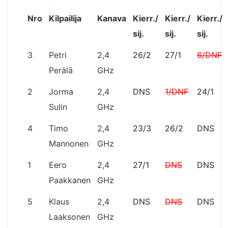
Nro
Kilpailija
Kanava
Kierr./
Kierr./
Kierr./
sij.
sij.
sij.
3
Petri
2,4
26/2
27/1
6/DNF
Perälä
GHz
2
Jorma
2,4
DNS
1/DNF
24/1
Sulin
GHz
4
Timo
2,4
23/3
26/2
DNS
Mannonen
GHz
1
Eero
2,4
27/1
DNS
DNS
Paakkanen
GHz
5
Klaus
2,4
DNS
DNS
DNS
Laaksonen
GHz