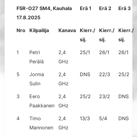
FSR-O27 SM4, Kauhala
Erä 1
Erä 2
Erä 3
17.8.2025
Nro
Kilpailija
Kanava
Kierr./
Kierr./
Kierr./
sij.
sij.
sij.
1
Petri
2,4
25/1
26/1
26/1
Perälä
GHz
5
Jorma
2,4
DNS
22/3
25/2
Sulin
GHz
3
Eero
2,4
25/2
23/2
DNS
Paakkanen
GHz
4
Timo
2,4
13/3
5/4
DNS
Mannonen
GHz