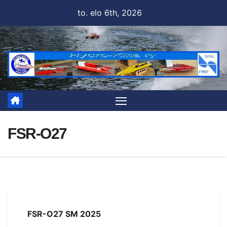
Skip
to. elo 6th, 2026
to
content
FSR-O27
FSR-O27 SM 2025