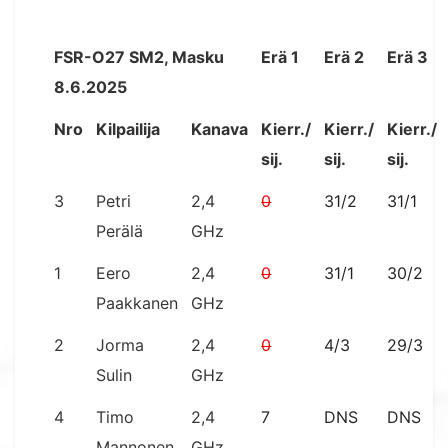
FSR-O27 SM2, Masku
Erä 1
Erä 2
Erä 3
8.6.2025
Nro
Kilpailija
Kanava
Kierr./
Kierr./
Kierr./
sij.
sij.
sij.
3
Petri
2,4
0
31/2
31/1
Perälä
GHz
1
Eero
2,4
0
31/1
30/2
Paakkanen
GHz
2
Jorma
2,4
0
4/3
29/3
Sulin
GHz
4
Timo
2,4
7
DNS
DNS
Mannonen
GHz